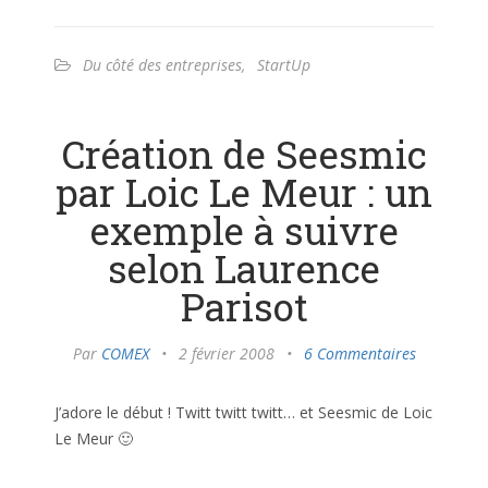
Du côté des entreprises
,
StartUp
Création de Seesmic
par Loic Le Meur : un
exemple à suivre
selon Laurence
Parisot
Par
COMEX
•
2 février 2008
•
6 Commentaires
J’adore le début ! Twitt twitt twitt… et Seesmic de Loic
Le Meur 🙂