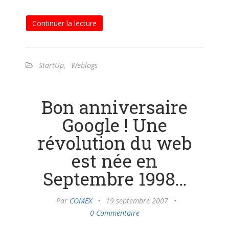
Continuer la lecture
StartUp
,
Weblogs
Bon anniversaire
Google ! Une
révolution du web
est née en
Septembre 1998…
Par
COMEX
•
19 septembre 2007
•
0 Commentaire