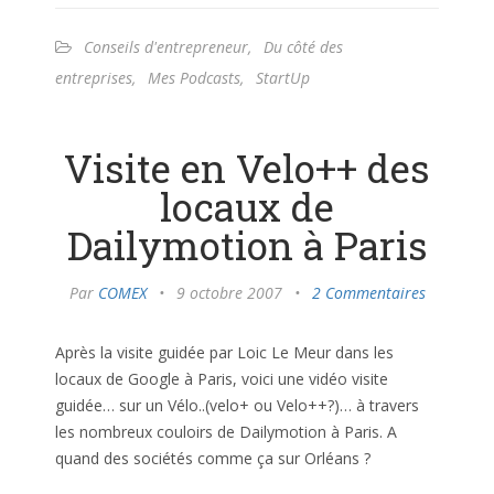
Conseils d'entrepreneur
,
Du côté des
entreprises
,
Mes Podcasts
,
StartUp
Visite en Velo++ des
locaux de
Dailymotion à Paris
Par
COMEX
•
9 octobre 2007
•
2 Commentaires
Après la visite guidée par Loic Le Meur dans les
locaux de Google à Paris, voici une vidéo visite
guidée… sur un Vélo..(velo+ ou Velo++?)… à travers
les nombreux couloirs de Dailymotion à Paris. A
quand des sociétés comme ça sur Orléans ?