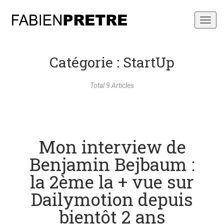
Toggl
navig
Catégorie : StartUp
Total 9 Articles
Mon interview de
Benjamin Bejbaum :
la 2ème la + vue sur
Dailymotion depuis
bientôt 2 ans