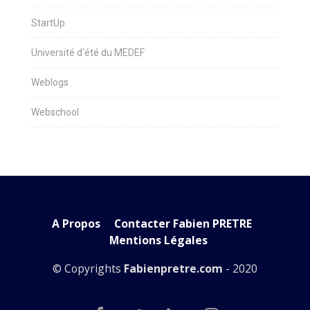
StartUp
Université d'été du MEDEF
Weblogs
Webschool
A Propos
Contacter Fabien PRETRE
Mentions Légales
© Copyrights
Fabienpretre.com
- 2020