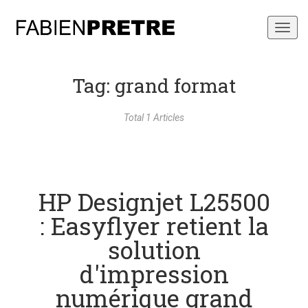
Toggl
navig
Tag: grand format
Total 1 Articles
HP Designjet L25500
: Easyflyer retient la
solution
d'impression
numérique grand