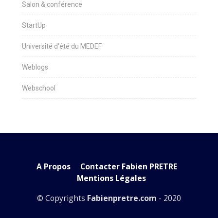
Salon & conférence
StartUp
Université d'été du MEDEF
Weblogs
Webschool
A Propos
Contacter Fabien PRETRE
Mentions Légales
© Copyrights
Fabienpretre.com
- 2020