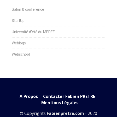
Salon & conférence
StartUp
Université d'été du MEDEF
Weblogs
Webschool
A Propos
Contacter Fabien PRETRE
Mentions Légales
© Copyrights
Fabienpretre.com
- 2020