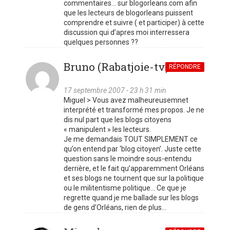
commentaires… sur blogorleans.com afin
que les lecteurs de blogorleans puissent
comprendre et suivre ( et participer) à cette
discussion qui d’apres moi interressera
quelques personnes ??
Bruno (Rabatjoie-tv)
RÉPONDRE
17 septembre 2007 - 23 h 31 min
Miguel > Vous avez malheureusemnet
interprété et transformé mes propos. Je ne
dis nul part que les blogs citoyens
« manipulent » les lecteurs.
Je me demandais TOUT SIMPLEMENT ce
qu’on entend par ‘blog citoyen’. Juste cette
question sans le moindre sous-entendu
derrière, et le fait qu’apparemment Orléans
et ses blogs ne tournent que sur la politique
ou le militentisme politique… Ce que je
regrette quand je me ballade sur les blogs
de gens d’Orléans, rien de plus…