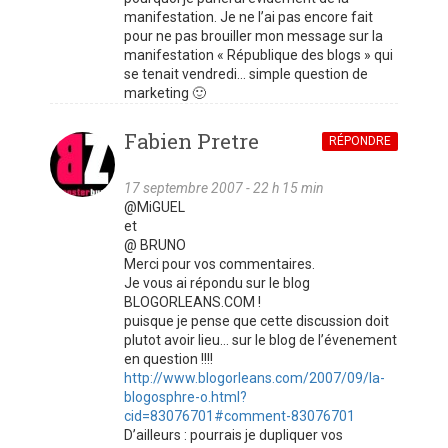
manifestation. Je ne l’ai pas encore fait
pour ne pas brouiller mon message sur la
manifestation « République des blogs » qui
se tenait vendredi… simple question de
marketing 🙂
Fabien Pretre
RÉPONDRE
17 septembre 2007 - 22 h 15 min
@MiGUEL
et
@ BRUNO
Merci pour vos commentaires.
Je vous ai répondu sur le blog
BLOGORLEANS.COM !
puisque je pense que cette discussion doit
plutot avoir lieu… sur le blog de l’évenement
en question !!!!
http://www.blogorleans.com/2007/09/la-
blogosphre-o.html?
cid=83076701#comment-83076701
D’ailleurs : pourrais je dupliquer vos