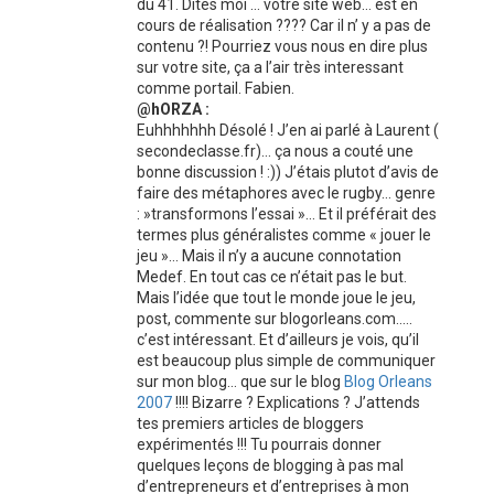
du 41. Dites moi … votre site web… est en
cours de réalisation ???? Car il n’ y a pas de
contenu ?! Pourriez vous nous en dire plus
sur votre site, ça a l’air très interessant
comme portail. Fabien.
@hORZA :
Euhhhhhhh Désolé ! J’en ai parlé à Laurent (
secondeclasse.fr)… ça nous a couté une
bonne discussion ! :)) J’étais plutot d’avis de
faire des métaphores avec le rugby… genre
: »transformons l’essai »… Et il préférait des
termes plus généralistes comme « jouer le
jeu »… Mais il n’y a aucune connotation
Medef. En tout cas ce n’était pas le but.
Mais l’idée que tout le monde joue le jeu,
post, commente sur blogorleans.com…..
c’est intéressant. Et d’ailleurs je vois, qu’il
est beaucoup plus simple de communiquer
sur mon blog… que sur le blog
Blog Orleans
2007
!!!! Bizarre ? Explications ? J’attends
tes premiers articles de bloggers
expérimentés !!! Tu pourrais donner
quelques leçons de blogging à pas mal
d’entrepreneurs et d’entreprises à mon