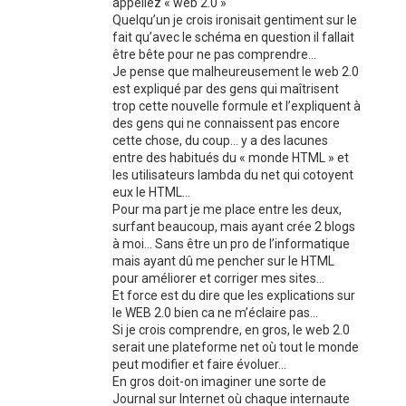
appellez « web 2.0 »
Quelqu’un je crois ironisait gentiment sur le
fait qu’avec le schéma en question il fallait
être bête pour ne pas comprendre…
Je pense que malheureusement le web 2.0
est expliqué par des gens qui maîtrisent
trop cette nouvelle formule et l’expliquent à
des gens qui ne connaissent pas encore
cette chose, du coup… y a des lacunes
entre des habitués du « monde HTML » et
les utilisateurs lambda du net qui cotoyent
eux le HTML…
Pour ma part je me place entre les deux,
surfant beaucoup, mais ayant crée 2 blogs
à moi… Sans être un pro de l’informatique
mais ayant dû me pencher sur le HTML
pour améliorer et corriger mes sites…
Et force est du dire que les explications sur
le WEB 2.0 bien ca ne m’éclaire pas…
Si je crois comprendre, en gros, le web 2.0
serait une plateforme net où tout le monde
peut modifier et faire évoluer…
En gros doit-on imaginer une sorte de
Journal sur Internet où chaque internaute