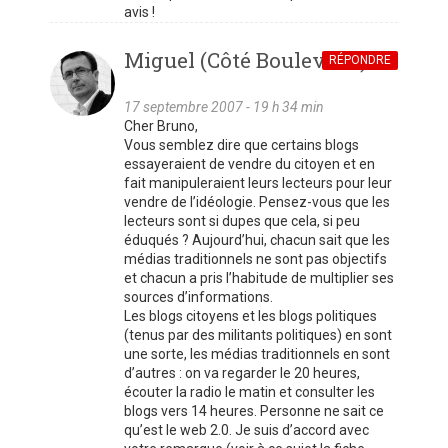
avis !
Miguel (Côté Boulevard)
RÉPONDRE
17 septembre 2007 - 19 h 34 min
Cher Bruno,
Vous semblez dire que certains blogs
essayeraient de vendre du citoyen et en
fait manipuleraient leurs lecteurs pour leur
vendre de l’idéologie. Pensez-vous que les
lecteurs sont si dupes que cela, si peu
éduqués ? Aujourd’hui, chacun sait que les
médias traditionnels ne sont pas objectifs
et chacun a pris l’habitude de multiplier ses
sources d’informations.
Les blogs citoyens et les blogs politiques
(tenus par des militants politiques) en sont
une sorte, les médias traditionnels en sont
d’autres : on va regarder le 20 heures,
écouter la radio le matin et consulter les
blogs vers 14 heures. Personne ne sait ce
qu’est le web 2.0. Je suis d’accord avec