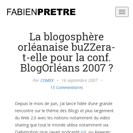
Toggl
navig
La blogosphère
orléanaise buZZera-
t-elle pour la conf.
BlogOrléans 2007 ?
Par
COMEX
•
16 septembre 2007
•
15 Commentaires
Depuis le mois de Juin, j’ai lancé l’idée d’une grande
rencontre sur le thème des Blogs et plus largement
du Web 2.0 avec les notions notamment du video
sharing que tout le monde utilise notamment via
Dailymotion (que j’avais podcasté
ici
), ou Kewego.