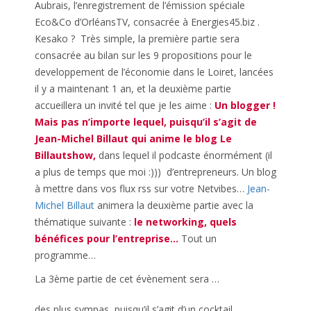
Aubrais, l’enregistrement de l’émission spéciale
Eco&Co d’OrléansTV, consacrée à Energies45.biz .
Kesako ? Très simple, la première partie sera
consacrée au bilan sur les 9 propositions pour le
developpement de l’économie dans le Loiret, lancées
il y a maintenant 1 an, et la deuxième partie
accueillera un invité tel que je les aime :
Un blogger !
Mais pas n’importe lequel, puisqu’il s’agit de
Jean-Michel Billaut qui anime le blog
Le
Billautshow
,
dans lequel il podcaste énormément (il
a plus de temps que moi :))) d’entrepreneurs. Un blog
à mettre dans vos flux rss sur votre Netvibes…
Jean-
Michel Billaut
animera la deuxième partie avec la
thématique suivante :
le networking, quels
bénéfices pour l’entreprise…
Tout un
programme…
La 3ème partie de cet évènement sera …
des plus sympas, puisqu’il s’agit d’un cocktail