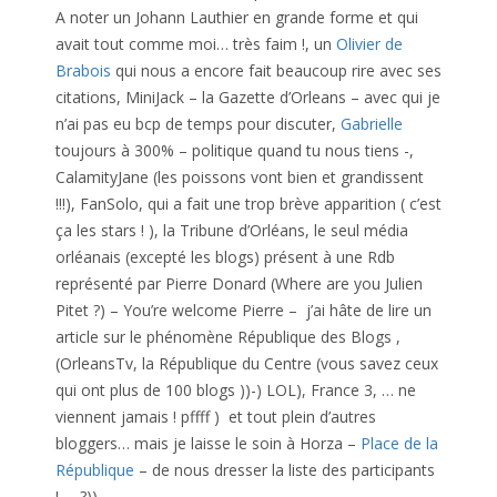
A noter un Johann Lauthier en grande forme et qui
avait tout comme moi… très faim !, un
Olivier de
Brabois
qui nous a encore fait beaucoup rire avec ses
citations, MiniJack – la Gazette d’Orleans – avec qui je
n’ai pas eu bcp de temps pour discuter,
Gabrielle
toujours à 300% – politique quand tu nous tiens -,
CalamityJane (les poissons vont bien et grandissent
!!!), FanSolo, qui a fait une trop brève apparition ( c’est
ça les stars ! ), la Tribune d’Orléans, le seul média
orléanais (excepté les blogs) présent à une Rdb
représenté par Pierre Donard (Where are you Julien
Pitet ?) – You’re welcome Pierre – j’ai hâte de lire un
article sur le phénomène République des Blogs ,
(OrleansTv, la République du Centre (vous savez ceux
qui ont plus de 100 blogs ))-) LOL), France 3, … ne
viennent jamais ! pffff ) et tout plein d’autres
bloggers… mais je laisse le soin à Horza –
Place de la
République
– de nous dresser la liste des participants
! … ?))