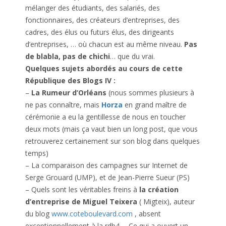
mélanger des étudiants, des salariés, des
fonctionnaires, des créateurs d’entreprises, des
cadres, des élus ou futurs élus, des dirigeants
d’entreprises, … où chacun est au même niveau.
Pas
de blabla, pas de chichi
… que du vrai.
Quelques sujets abordés au cours de cette
République des Blogs IV :
–
La Rumeur d’Orléans
(nous sommes plusieurs à
ne pas connaître, mais
Horza
en grand maître de
cérémonie a eu la gentillesse de nous en toucher
deux mots (mais ça vaut bien un long post, que vous
retrouverez certainement sur son blog dans quelques
temps)
– La comparaison des campagnes sur Internet de
Serge Grouard (UMP), et de Jean-Pierre Sueur (PS)
– Quels sont les véritables freins à
la création
d’entreprise de Miguel Teixera
( Migteix), auteur
du blog
www.coteboulevard.com
, absent
exceptionnellement à la rdb4…. Ce qui a ouvert un