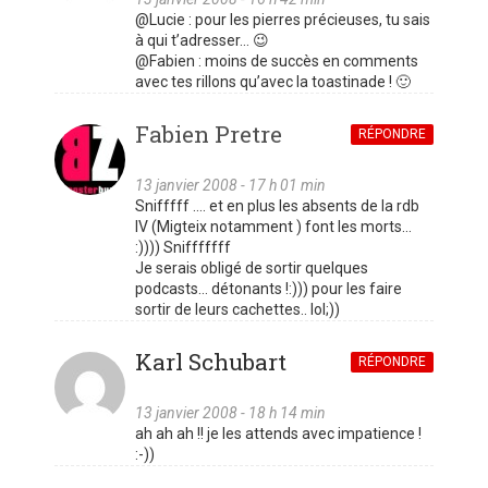
@Lucie : pour les pierres précieuses, tu sais
à qui t’adresser… 😉
@Fabien : moins de succès en comments
avec tes rillons qu’avec la toastinade ! 🙂
Fabien Pretre
RÉPONDRE
13 janvier 2008 - 17 h 01 min
Snifffff …. et en plus les absents de la rdb
IV (Migteix notamment ) font les morts…
:)))) Snifffffff
Je serais obligé de sortir quelques
podcasts… détonants !:))) pour les faire
sortir de leurs cachettes.. lol;))
Karl Schubart
RÉPONDRE
13 janvier 2008 - 18 h 14 min
ah ah ah !! je les attends avec impatience !
:-))