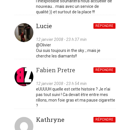
l’Inexplosible souhaitera nous accueillir de
nouveau… mais avec un service de
qualité:)) et surtout de la place !!!
Lucie
RÉPONDRE
12 janvier 2008 - 23 h 37 min
@Olivier
Oui suis toujours in the sky..; mais je
cherche les diamants!!
Fabien Pretre
RÉPONDRE
12 janvier 2008 - 23 h 54 min
eUUUUH quelle est cette histoire ? Je n’ai
pas tout suivi ! Ca devait être entre mes
rillons, mon foie gras et ma pause cigarette
?
Kathryne
RÉPONDRE