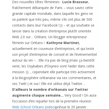
Des nouvelles têtes féminines :
Lucie Brasseur
,
fraîchement débarquée de Paris – vous savez cette
grande capitale mondiale, dans laquelle les gens ne
se parlent que très peu, même s’ils ont plus de 500
contacts dans leur Facebook !:)) – et qui souhaite se
lancer dans la création d’entreprise plutôt orientée
Web 2.0 sur… Orléans. Un blogger entrepreneur
féminin sur Orléans !
Kathryne Martinet
,
actuellement en couveuse d’entreprises, et qui teste
son projet d’entreprise de conseil et de l’évènementiel
autour du vin – . Elle n’a pas de blog (mais ça bientôt
venir, les Oxybabies d’Oxyneo vont l’aider dans cette
mission :)) , cependant elle participe très activement
à la blogosphère orléanaise via ses commentaires, et
ses Twitt ( et oui ! Elle est utilise déjà Twitter…
D’ailleurs le nombre d’orléanais sur Twitter
augmente chaque semaine…
Very Good ! On aura
l’occasion d’en reparler lors de la première réunion
Web School Orleans
(
video
)prévue le 29 Janvier .