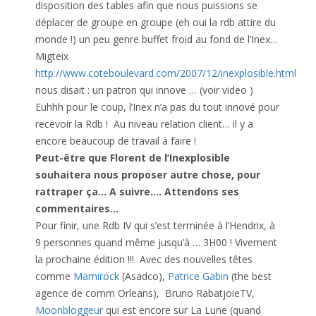
disposition des tables afin que nous puissions se
déplacer de groupe en groupe (eh oui la rdb attire du
monde !) un peu genre buffet froid au fond de l’Inex…
Migteix
http://www.coteboulevard.com/2007/12/inexplosible.html
nous disait : un patron qui innove … (voir video )
Euhhh pour le coup, l’Inex n’a pas du tout innové pour
recevoir la Rdb ! Au niveau relation client… il y a
encore beaucoup de travail à faire !
Peut-être que Florent de l’Inexplosible
souhaitera nous proposer autre chose, pour
rattraper ça… A suivre…. Attendons ses
commentaires…
Pour finir, une Rdb IV qui s’est terminée à l’Hendrix, à
9 personnes quand même jusqu’à … 3H00 ! Vivement
la prochaine édition !!! Avec des nouvelles têtes
comme
Mamirock
(Asadco),
Patrice Gabin
(the best
agence de comm Orleans), Bruno RabatjoieTV,
Moonbloggeur
qui est encore sur La Lune (quand