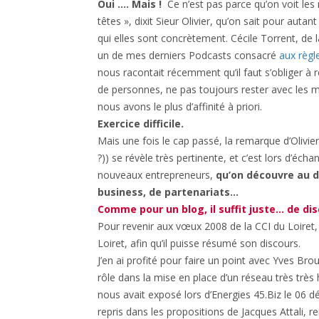
Oui …. Mais !
Ce n’est pas parce qu’on voit le
têtes », dixit Sieur Olivier, qu’on sait pour autant
qui elles sont concrètement. Cécile Torrent, de l
un de mes derniers Podcasts consacré
aux règl
nous racontait récemment qu’il faut s’obliger 
de personnes, ne pas toujours rester avec les 
nous avons le plus d’affinité à priori.
Exercice difficile.
Mais une fois le cap passé, la remarque d’Olivie
?)) se révèle très pertinente, et c’est lors d’éch
nouveaux entrepreneurs,
qu’on découvre au d
business, de partenariats…
Comme pour un blog, il suffit juste… de dis
Pour revenir aux vœux 2008 de la CCI du Loiret, 
Loiret, afin qu’il puisse résumé son discours.
J’en ai profité pour faire un point avec Yves Brou
rôle dans la mise en place d’un réseau très très 
nous avait exposé lors d’Energies 45.Biz le 06 d
repris dans les propositions de Jacques Attali, r