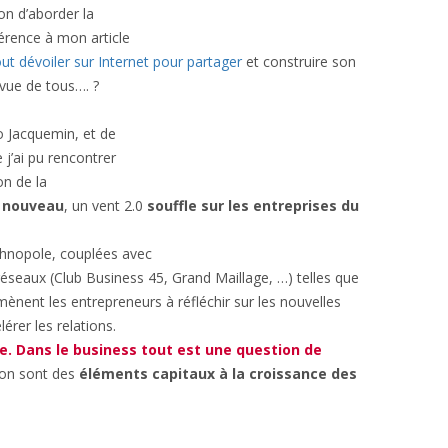
çon d’aborder la
férence à mon article
out dévoiler sur Internet pour partager
et construire son
 vue de tous…. ?
 Jacquemin, et de
j’ai pu rencontrer
on de la
 nouveau
, un vent 2.0
souffle sur les entreprises du
echnopole, couplées avec
 réseaux (Club Business 45, Grand Maillage, …) telles que
ènent les entrepreneurs à réfléchir sur les nouvelles
érer les relations.
te. Dans le business tout est une question de
ion sont des
éléments capitaux à la croissance des