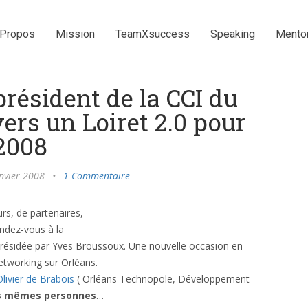
 Propos
Mission
TeamXsuccess
Speaking
Mento
résident de la CCI du
vers un Loiret 2.0 pour
2008
nvier 2008
•
1 Commentaire
rs, de partenaires,
endez-vous à la
présidée par Yves Broussoux. Une nouvelle occasion en
etworking sur Orléans.
Olivier de Brabois
( Orléans Technopole, Développement
les mêmes personnes
…