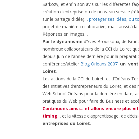
Sarkozy, et enfin son avis sur les différentes fa
création d’entreprise ou de nouveau service (ré
sur le partage d’idée)…
protéger ses idées, ou t
projet de manière collaborative, mais aussi à la
Réponses en images…
Par le dynamisme
d’Yves Broussoux, de Bruno
nombreux collaborateurs de la CCI du Loiret que 
depuis Juin de l’année dernière pour la préparati
conférence/atelier
Blog Orleans 2007
,
un vent
Loiret
.
Les actions de la CCI du Loiret, et d’Orléans T
des initiatives d’entrepreneurs du Loiret, et des
Web School Orléans pour la dernière en date, am
pratiques du Web pour faire du Business et accél
Continuons ainsi… et allons encore plus vi
timing
… et la vitesse d’apprentissage, de décis
entreprises du Loiret
.