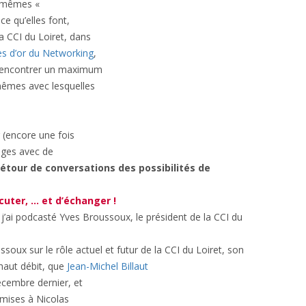
s mêmes «
 ce qu’elles font,
a CCI du Loiret, dans
es d’or du Networking
,
à rencontrer un maximum
mêmes avec lesquelles
r (encore une fois
anges avec de
étour de conversations des possibilités de
cuter, … et d’échanger !
j’ai podcasté Yves Broussoux, le président de la CCI du
ssoux sur le rôle actuel et futur de la CCI du Loiret, son
haut débit, que
Jean-Michel Billaut
écembre dernier, et
emises à Nicolas