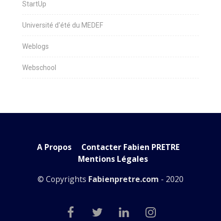
StartUp
Université d'été du MEDEF
Weblogs
Webschool
A Propos
Contacter Fabien PRETRE
Mentions Légales
© Copyrights
Fabienpretre.com
- 2020