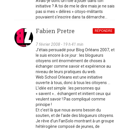
Avais-je donc un rôle à jouer dans ton
initiative ? A toi de me le dire mais je ne sais
pas si mes « délires » citoyo-militants
pouvaient s’inscrire dans ta démarche…
Fabien Pretre
RÉPONDRE
7 février 2008 - 19 h 41 min
J’étais persuadé pour Blog Orléans 2007, et
le suis encore à ce jour : les blogueurs
citoyens ont énormément de choses à
échanger comme savoir et expérience au
niveau de leurs pratiques du web.
Web School Orleans est une initiative
ouverte à tous, donc à tous les citoyens …
L’idée est simple : les personnes qui
« savent »… échangent et initient ceux qui
veulent savoir ! Pas compliqué comme
principe !
Et c’est là que nous avons besoin du
soutien, et de l’aide des blogueurs citoyens.
Je rêve d’un FanSolo montrant à un groupe
hétérogène composé de jeunes, de