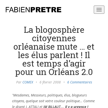
Toggl
navig
La blogosphère
citoyennes
orléanaise mute … et
les élus parlent ! Il
est temps d’agir
pour un Orléans 2.0
Par
COMEX
•
6 février 2008
•
6 Commentaires
"Mesdames, Messieurs, politiques, élus, blogueurs
citoyens, quelque soit votre couleur politique… Comme
le disent J. ATTALI et
JM BILLAUT
….
Il y a urgence !