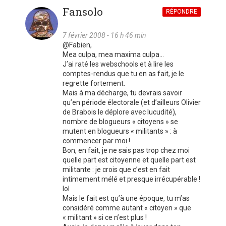
Fansolo
RÉPONDRE
7 février 2008 - 16 h 46 min
@Fabien,
Mea culpa, mea maxima culpa…
J’ai raté les webschools et à lire les
comptes-rendus que tu en as fait, je le
regrette fortement.
Mais à ma décharge, tu devrais savoir
qu’en période électorale (et d’ailleurs Olivier
de Brabois le déplore avec lucudité),
nombre de blogueurs « citoyens » se
mutent en blogueurs « militants » : à
commencer par moi !
Bon, en fait, je ne sais pas trop chez moi
quelle part est citoyenne et quelle part est
militante : je crois que c’est en fait
intimement mélé et presque irrécupérable !
lol
Mais le fait est qu’à une époque, tu m’as
considéré comme autant « citoyen » que
« militant » si ce n’est plus !