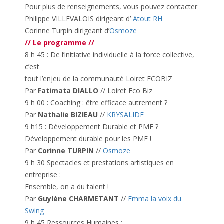
Pour plus de renseignements, vous pouvez contacter
Philippe VILLEVALOIS dirigeant d’
Atout RH
Corinne Turpin dirigeant d’
Osmoze
// Le programme //
8 h 45 : De l’initiative individuelle à la force collective,
c’est
tout l’enjeu de la communauté Loiret ECOBIZ
Par
Fatimata DIALLO
// Loiret Eco Biz
9 h 00 : Coaching : être efficace autrement ?
Par
Nathalie BIZIEAU
//
KRYSALIDE
9 h15 : Développement Durable et PME ?
Développement durable pour les PME !
Par
Corinne TURPIN
//
Osmoze
9 h 30 Spectacles et prestations artistiques en
entreprise :
Ensemble, on a du talent !
Par
Guylène CHARMETANT
//
Emma la voix du
Swing
9 h 45 Ressources Humaines :