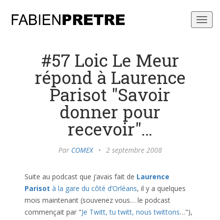
Toggl
navig
#57 Loic Le Meur
répond à Laurence
Parisot "Savoir
donner pour
recevoir"…
Par
COMEX
•
2 septembre 2008
Suite au podcast que j’avais fait de
Laurence
Parisot
à la gare du côté d’Orléans
, il y a quelques
mois maintenant (souvenez vous… le podcast
commençait par "
Je Twitt, tu twitt, nous twittons
…"),