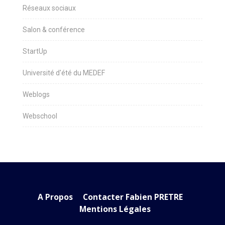
Réseaux sociaux
Salon & conférence
StartUp
Université d'été du MEDEF
Weblogs
Webschool
A Propos
Contacter Fabien PRETRE
Mentions Légales