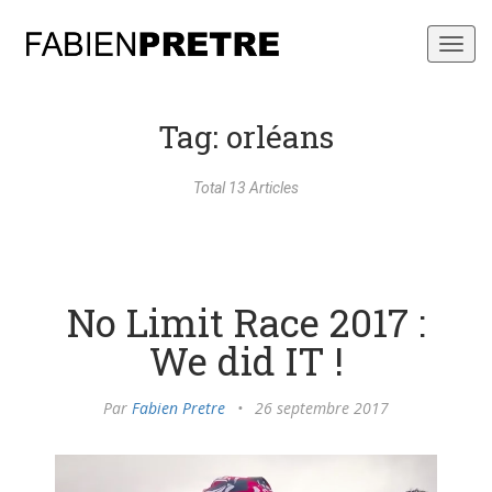
Toggl
navig
Tag: orléans
Total 13 Articles
No Limit Race 2017 :
We did IT !
Par
Fabien Pretre
•
26 septembre 2017