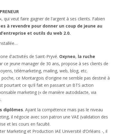
EPRENEUR
 qui veut faire gagner de l'argent à ses clients. Fabien
ées à revendre pour donner un coup de jeune au
’entreprise et outils du web 2.0.
installée…
ne d'activités de Saint-Pryvé.
Oxyneo
,
la ruche
r ce jeune manager de 30 ans, propose à ses clients de
moyens, télémarketing, mailing, web, blog, etc.
n poche, ce Montargois d'origine ne semble pas destiné à
st pourtant ce qu'il fait en passant un BTS action
onsable marketing (« de manière autodidacte, via
s
.
es diplômes
. Ayant la compétence mais pas le niveau
ting, il négocie avec son patron une VAE (validation des
ise et les cours en faculté.
er Marketing et Production IAE Université d’Orléans -, il