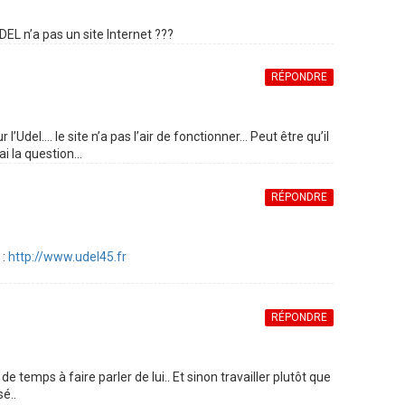
UDEL n’a pas un site Internet ???
RÉPONDRE
Udel…. le site n’a pas l’air de fonctionner… Peut être qu’il
ai la question…
RÉPONDRE
 :
http://www.udel45.fr
RÉPONDRE
e temps à faire parler de lui.. Et sinon travailler plutôt que
é..