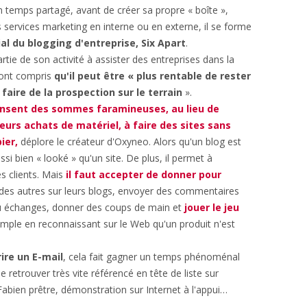
en temps partagé, avant de créer sa propre « boîte »,
 services marketing en interne ou en externe, il se forme
al du blogging d'entreprise, Six Apart
.
ie de son activité à assister des entreprises dans la
i ont compris
qu'il peut être « plus rentable de rester
faire de la prospection sur le terrain
».
ensent des sommes faramineuses, au lieu de
eurs achats de matériel, à faire des sites sans
ier,
déplore le créateur d'Oxyneo. Alors qu'un blog est
si bien « looké » qu'un site. De plus, il permet à
s clients. Mais
il faut accepter de donner pour
ès des autres sur leurs blogs, envoyer des commentaires
u échanges, donner des coups de main et
jouer le jeu
emple en reconnaissant sur le Web qu'un produit n'est
rire un E-mail
, cela fait gagner un temps phénoménal
e retrouver très vite référencé en tête de liste sur
e Fabien prêtre, démonstration sur Internet à l'appui…