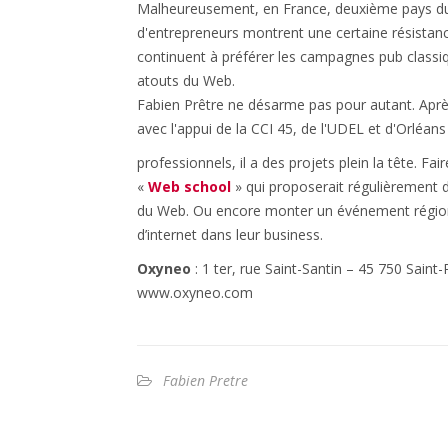
Malheureusement, en France, deuxième pays d
d'entrepreneurs montrent une certaine résistan
continuent à préférer les campagnes pub classiq
atouts du Web.
Fabien Prêtre ne désarme pas pour autant. Après
avec l'appui de la CCI 45, de l'UDEL et d'Orléan
professionnels, il a des projets plein la tête. Fa
«
Web school
» qui proposerait régulièrement de
du Web. Ou encore monter un événement régional 
d’internet dans leur business.
Oxyneo
: 1 ter, rue Saint-Santin – 45 750 Saint
www.oxyneo.com
Fabien Pretre