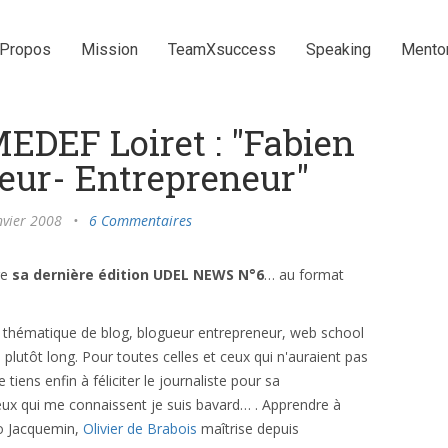
 Propos
Mission
TeamXsuccess
Speaking
Mento
DEF Loiret : "Fabien
eur- Entrepreneur"
nvier 2008
•
6 Commentaires
re
sa dernière édition UDEL NEWS N°6
… au format
 thématique de blog, blogueur entrepreneur, web school
 plutôt long. Pour toutes celles et ceux qui n'auraient pas
. Je tiens enfin à féliciter le journaliste pour sa
 ceux qui me connaissent je suis bavard… . Apprendre à
no Jacquemin,
Olivier de Brabois
maîtrise depuis