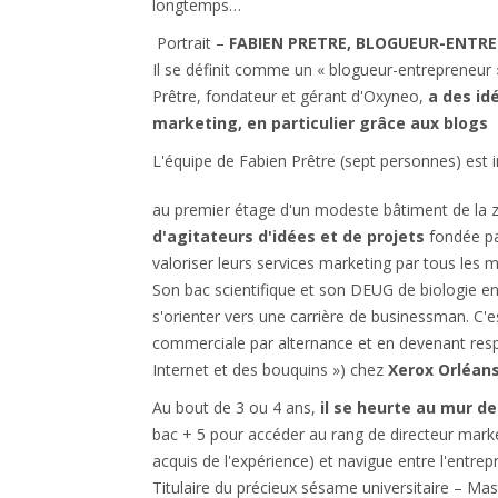
longtemps…
Portrait –
FABIEN PRETRE, BLOGUEUR-ENTR
Il se définit comme un « blogueur-entrepreneur »,
Prêtre, fondateur et gérant d'Oxyneo,
a des id
marketing, en particulier grâce aux blogs d
L'équipe de Fabien Prêtre (sept personnes) est 
au premier étage d'un modeste bâtiment de la zo
d'agitateurs d'idées et de projets
fondée pa
valoriser leurs services marketing par tous les 
Son bac scientifique et son DEUG de biologie e
s'orienter vers une carrière de businessman. C'e
commerciale par alternance et en devenant resp
Internet et des bouquins ») chez
Xerox Orléan
Au bout de 3 ou 4 ans,
il se heurte au mur d
bac + 5 pour accéder au rang de directeur marke
acquis de l'expérience) et navigue entre l'entrepr
Titulaire du précieux sésame universitaire – Mast