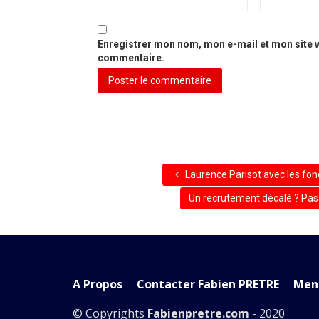
Enregistrer mon nom, mon e-mail et mon site 
commentaire.
Laurence Parisot avec les fon
Un recrutement décalé ? Pas
A Propos
Contacter Fabien PRETRE
Ment
© Copyrights
Fabienpretre.com
- 2020