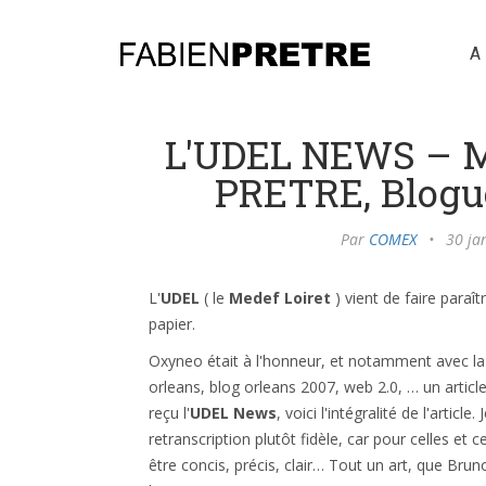
A
L'UDEL NEWS – ME
PRETRE, Blogu
Par
COMEX
•
30 ja
L'
UDEL
( le
Medef Loiret
) vient de faire paraît
papier.
Oxyneo était à l'honneur, et notamment avec la
orleans, blog orleans 2007, web 2.0, … un article
reçu l'
UDEL News
, voici l'intégralité de l'article
retranscription plutôt fidèle, car pour celles et
être concis, précis, clair… Tout un art, que Bru