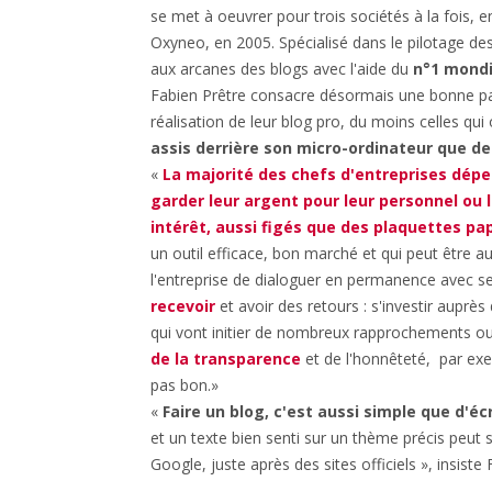
se met à oeuvrer pour trois sociétés à la fois, 
Oxyneo, en 2005. Spécialisé dans le pilotage des
aux arcanes des blogs avec l'aide du
n°1 mondi
Fabien Prêtre consacre désormais une bonne part
réalisation de leur blog pro, du moins celles qu
assis derrière son micro-ordinateur que de 
«
La majorité des chefs d'entreprises dép
garder leur argent pour leur personnel ou l
intérêt, aussi figés que des plaquettes pap
un outil efficace, bon marché et qui peut être aus
l'entreprise de dialoguer en permanence avec se
recevoir
et avoir des retours : s'investir aupr
qui vont initier de nombreux rapprochements o
de la transparence
et de l'honnêteté, par ex
pas bon.»
«
Faire un blog, c'est aussi simple que d'éc
et un texte bien senti sur un thème précis peut s
Google, juste après des sites officiels », insist