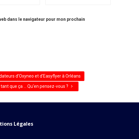
web dans le navigateur pour mon prochain
dateurs d’Oxyneo et d'Easyflyer à Orléans
 tant que ça … Qu'en pensez-vous ?
ions Légales