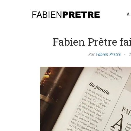
A
Fabien Prêtre f
Par
Fabien Pretre
•
2