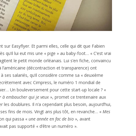
 sur Easyflyer. Et parmi elles, celle qui dit que Fabien
s qu’il lui eut mis une « pige » au baby-foot… « C’est vrai
tent le petit monde orléanais. Lui s’en fiche, convaincu
’américaine (décontraction et transparence) ont
ien à ses salariés, qu’il considère comme sa « deuxième
ecrètement avec Cimpress, le numéro 1 mondial de
rnier… Un bouleversement pour cette start-up locale ? «
r à embaucher qui je veux
», promet ce trentenaire aux
uer les doublures. Il n’a cependant plus besoin, aujourd’hui,
r ses fins de mois. Vingt ans plus tôt, en revanche… «
Mes
çon qui passa «
une année en fac de bio
», avant
 n’avait pas supporté « d’être un numéro ».